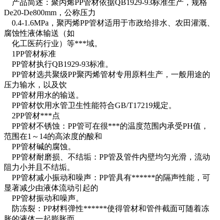
产品简述：聚丙烯PP管材依据QB1929-93标准生产，规格
De20-De800mm，公称压力
0.4-1.6MPa，聚丙烯PP管材适用于市政给排水、农田灌溉、
腐蚀性液体输送（如
化工医药行业）等***域。
1PP管材标准
PP管材执行QB1929-93标准。
PP管材选共聚级PP聚丙烯管材专用原料生产，一般用途的
压力输水，以及饮
PP管材用水的输送。
PP管材饮用水管卫生性能符合GB/T17219规定。
2PP管材***点
PP管材不锈蚀：PP管可在很***的温度范围内承受PH值，
范围在1～14的高浓度的酸和
PP管材碱的腐蚀。
PP管材耐磨损、不结垢：PP管及管件内壁均匀光滑，流动
阻力小并且不结垢。
PP管材减小振动和噪声：PP管具有******的隔声性能，可
显著减少由液体流动引起的
PP管材振动和噪声。
防冻裂：PP材料弹性******使得管材和管件截面可随着冻
胀的液体一起膨胀而