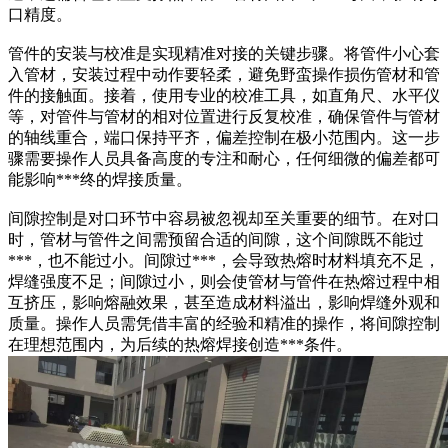
口精度。
管件的安装与校准是实现精准对接的关键步骤。将管件小心套
入管材，安装过程中动作要轻柔，避免野蛮操作损伤管材和管
件的接触面。接着，使用专业的校准工具，如直角尺、水平仪
等，对管件与管材的相对位置进行反复校准，确保管件与管材
的轴线重合，端口保持平齐，偏差控制在极小范围内。这一步
骤需要操作人员具备高度的专注和耐心，任何细微的偏差都可
能影响***终的焊接质量。
间隙控制是对口环节中容易被忽视却至关重要的细节。在对口
时，管材与管件之间需预留合适的间隙，这个间隙既不能过
***，也不能过小。间隙过***，会导致热熔时材料填充不足，
焊缝强度不足；间隙过小，则会使管材与管件在热熔过程中相
互挤压，影响熔融效果，甚至造成材料溢出，影响焊缝外观和
质量。操作人员需凭借丰富的经验和精准的操作，将间隙控制
在理想范围内，为后续的热熔焊接创造***条件。