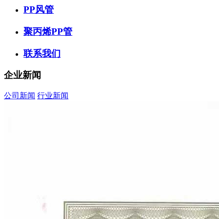
PP风管
聚丙烯PP管
联系我们
企业新闻
公司新闻
行业新闻