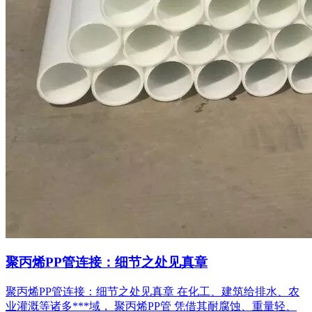
聚丙烯PP管连接：细节之处见真章
聚丙烯PP管连接：细节之处见真章 在化工、建筑给排水、农
业灌溉等诸多***域， 聚丙烯PP管 凭借其耐腐蚀、重量轻、