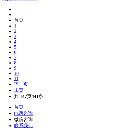
首页
1
2
3
4
5
6
7
8
9
10
11
下一页
末页
共
147
页
441
条
首页
电话咨询
微信咨询
联系我们