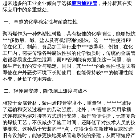
越来越多的工业企业倾向于选择
聚丙烯PP管
，并分析其在实
际应用中的多重益处。
一、卓越的化学稳定性与耐腐蚀性
聚丙烯作为一种热塑性树脂，具有极佳的化学惰性，能够抵抗
***多数酸、碱、盐以及有机溶剂的侵蚀。这一***性使得PP
管在化工、制药、食品加工等行业中***放异彩。例如，在化
工厂内，需要传输各种腐蚀性强的化学物质时，传统的金属管
道很容易发生腐蚀泄漏，而PP管则能有效避免这一问题，确
保生产过程的安全与稳定。同时，其******的耐候性也意味着
即使在户外恶劣环境下长期使用，也能保持较***的物理性能
不变，延长了使用寿命。
二、轻便易安装，降低施工难度与成本
相较于金属管材，聚丙烯PP管密度小，重量轻，******减轻
了运输和安装过程中的劳动强度。此外，PP管通常采用承插
式连接或热熔对接等方式进行安装，操作简便快捷，无需复杂
的焊接工艺，不仅减少了施工时间，还降低了对技术人员的技
能要求。这种易于安装的***点，使得企业在新建项目或改造
旧有设施时，能够更快地完成管道系统的搭建，从而缩短停产