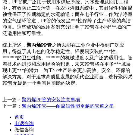
域，PP管被广泛用于饮用水供应系统、污水处理及回用工程
中，有效防止二次污染；在农业灌溉系统中，其耐候性和耐腐
蚀性保证了长期稳定的水流输送；而在电子行业，作为洁净室
的空气循环管道，PP管的低发尘***性保障了生产环境的高洁
净度。这些成功的应用案例充分证明了PP管在不同***域的广
泛适用性和可靠性。
综上所述，
聚丙烯PP管
之所以能在工业企业中得到广泛应
用，得益于其出色的化学稳定性、轻便易安装的***性、
******的卫生性能、******的机械强度以及广泛的适用性。随
着技术的进步和应用经验的积累，未来PP管将在更多***域展
现出更***的潜力，为工业生产带来更加高效、安全、环保的
解决方案。对于追求高质量发展的现代企业而言，选择聚丙烯
PP管无疑是一个明智且前瞻的决定。
上一篇：
聚丙烯PP管的安装注意事项
下一篇：
聚丙烯PP管——耐腐蚀性能卓越的管道之星
首页
电话咨询
微信咨询