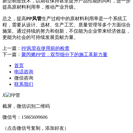
新型制造技术，以期在保持甚至提升产品性能的同时，进一步
提高原材料利用率，推动产业升级。
总之，提高
PP风管
生产过程中的原材料利用率是一个系统工
程，需要从设计、选材、生产工艺、质量管理等多个方面综合
施策。通过持续的努力和创新，不仅能为企业带来经济效益，
更能为社会的可持续发展贡献力量。
上一篇：
PP风管在使用前的检查
下一篇：
聚丙烯PP管：双型细分下的施工革新力量
首页
电话咨询
微信咨询
联系我们
X
截屏，微信识别二维码
微信号：
15865699606
（点击微信号复制，添加好友）