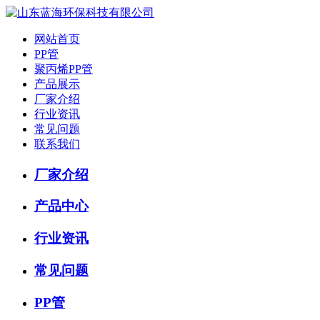
网站首页
PP管
聚丙烯PP管
产品展示
厂家介绍
行业资讯
常见问题
联系我们
厂家介绍
产品中心
行业资讯
常见问题
PP管