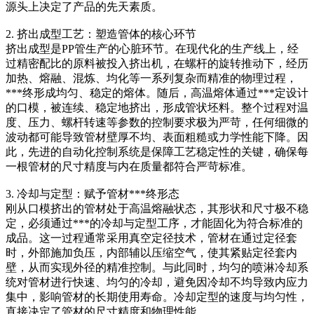
源头上决定了产品的先天素质。
2. 挤出成型工艺：塑造管体的核心环节
挤出成型是PP管生产的心脏环节。在现代化的生产线上，经
过精密配比的原料被投入挤出机，在螺杆的旋转推动下，经历
加热、熔融、混炼、均化等一系列复杂而精准的物理过程，
***终形成均匀、稳定的熔体。随后，高温熔体通过***定设计
的口模，被连续、稳定地挤出，形成管状坯料。整个过程对温
度、压力、螺杆转速等参数的控制要求极为严苛，任何细微的
波动都可能导致管材壁厚不均、表面粗糙或力学性能下降。因
此，先进的自动化控制系统是保障工艺稳定性的关键，确保每
一根管材的尺寸精度与内在质量都符合严苛标准。
3. 冷却与定型：赋予管材***终形态
刚从口模挤出的管材处于高温熔融状态，其形状和尺寸极不稳
定，必须通过***的冷却与定型工序，才能固化为符合标准的
成品。这一过程通常采用真空定径技术，管材在通过定径套
时，外部施加负压，内部辅以压缩空气，使其紧贴定径套内
壁，从而实现外径的精准控制。与此同时，均匀的喷淋冷却系
统对管材进行快速、均匀的冷却，避免因冷却不均导致内应力
集中，影响管材的长期使用寿命。冷却定型的速度与均匀性，
直接决定了管材的尺寸精度和物理性能。