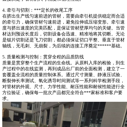
4. 牵引与切割：***定长的收尾工序
在挤出生产线匀速前进的管材，需要由牵引机提供稳定而合适
的牵引力，确保管材匀速前进，避免拉伸或压缩变形。牵引速
度与挤出速度的完美匹配，是保证管材壁厚均匀的关键。当管
材达到预设长度后，切割设备会迅速、精准地将其切断。无论
是锯片切割还是飞刀切割，都必须保证切口平整、垂直于管材
轴线，无毛刺、无崩裂，为后续的连接工序奠定******基础。
5. 质量检测与控制：贯穿全程的品质防线
质量是贯穿整个生产流程的生命线。从原料入库的检验，到生
产过程中的在线监测，再到成品出厂前的全面检测，建立了一
套覆盖全流程的质量控制体系。通过尺寸测量、静液压试验、
断裂伸长率测试、氧化诱导时间测试等一系列科学检测手段，
对管材的外观、尺寸、力学性能、耐压性能和耐候性能进行全
方位验证，确保每一批次产品都完全符合***家标准和客户要
求。