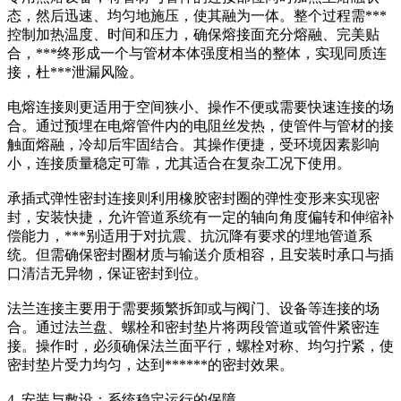
态，然后迅速、均匀地施压，使其融为一体。整个过程需***
控制加热温度、时间和压力，确保熔接面充分熔融、完美贴
合，***终形成一个与管材本体强度相当的整体，实现同质连
接，杜***泄漏风险。
电熔连接则更适用于空间狭小、操作不便或需要快速连接的场
合。通过预埋在电熔管件内的电阻丝发热，使管件与管材的接
触面熔融，冷却后牢固结合。其操作便捷，受环境因素影响
小，连接质量稳定可靠，尤其适合在复杂工况下使用。
承插式弹性密封连接则利用橡胶密封圈的弹性变形来实现密
封，安装快捷，允许管道系统有一定的轴向角度偏转和伸缩补
偿能力，***别适用于对抗震、抗沉降有要求的埋地管道系
统。但需确保密封圈材质与输送介质相容，且安装时承口与插
口清洁无异物，保证密封到位。
法兰连接主要用于需要频繁拆卸或与阀门、设备等连接的场
合。通过法兰盘、螺栓和密封垫片将两段管道或管件紧密连
接。操作时，必须确保法兰面平行，螺栓对称、均匀拧紧，使
密封垫片受力均匀，达到******的密封效果。
4. 安装与敷设：系统稳定运行的保障