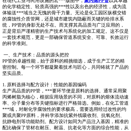
在现代工业与民用设施的宏***版图中，
聚丙烯PP管
以其卓越
的化学稳定性、轻质高强的***性以及出色的经济性，成为流
体输送***域当之无愧的骨干力量。无论是化工园区纵横交错
的腐蚀性介质管网，还是城市建筑内隐蔽而关键的给排水系
统，PP管的身影无处不在。而支撑其高品质与广泛应用的，
正是背后严谨精密的生产技术与系统化的加工规定。这不仅是
一套技术规范，更是一部确保管道系统安全、可靠、长效运行
的科学准则。
一、生产技术：品质的源头把控
PP管的卓越性能，始于原料的精挑细选，成于生产工艺的精
密控制。每一个环节都凝聚着技术与匠心，共同铸就了产品的
坚实品质。
1. 原料选择与配方设计：性能的基因编码
生产高品质的PP管，***要环节便是原料的选择。通常采用聚
丙烯树脂为核心，根据应用场景的不同，对原料的熔体流动速
率、分子量分布等关键指标进行严格筛选。例如，在化工管道
***域，对耐化学腐蚀性的要求极高，需要选用经过改性的均
聚或共聚PP原料，并科学添加抗紫外线吸收剂、抗氧化剂、
抗静电剂等功能助剂。配方设计如同为产品注入基因，精准的
配比确保了管材在耐压、耐温、抗老化等方面的综合性能，从