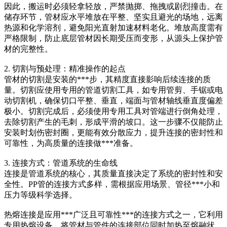
因此，搬运时必须轻拿轻放，严禁抛掷、拖拽或剧烈撞击。在
储存环节，管材应水平堆放在平整、坚实且避光的场地，远离
热源和化学溶剂，避免阳光直射加速材料老化。堆放高度需有
严格限制，防止底层管材因长期受压而变形，从源头上保护管
材的完整性。
2. 切割与预处理：精准操作的起点
管材的切割是安装的***步，其精度直接影响后续连接的质
量。切割应使用专用的管道切割工具，如专用管剪、手锯或电
动切割机，确保切口平整、垂直，端面与管材轴线垂直度偏差
极小。切割完成后，必须使用专用工具对管端进行倒角处理，
去除切割产生的毛刺，形成平滑的坡口。这一步骤不仅能防止
安装时划伤密封圈，更能有效分散应力，提升连接的密封性和
可靠性，为高质量的连接做***准备。
3. 连接方式：管道系统的生命线
连接是管道系统的核心，其质量直接决定了系统的密封性和安
全性。PP管的连接方式多样，需根据应用场景、管径***小和
压力等级科学选择。
热熔连接是应用***广泛且可靠性***的连接方式之一，它利用
专用热熔设备，将管材与管件的连接部位同时加热至熔融状