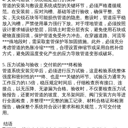
管道的安装与敷设是系统成型的关键环节，必须严格遵循规
范。在安装前，应对沟槽、基础等进行验收，确保平整、坚
实，无尖锐石块等可能损伤管道的隐患。敷设时，管道应平稳
放入沟槽，严禁使用暴力强行下放。对于埋地管道，必须按照
设计要求铺设砂垫层，回填土时需分层夯实，避免使用石块或
硬物直接回填，保护管道免受外力冲击。在穿越道路、河流等
***殊地段时，需采取套管保护等加固措施。此外，必须充分
考虑管道的热胀冷缩***性，合理设置伸缩节或采用自然补偿
方式，避免因温度变化产生的应力导致管道变形或破坏。
5. 压力试验与验收：交付前的***终检验
管道系统安装完毕后，必须进行压力试验，这是检验系统整体
强度和密封性的***终、也是***关键的环节。试验压力通常为
工作压力的1.5倍，稳压规定时间后，仔细检查所有接口、连
接点，以无压降、无渗漏为合格。验收时，不仅要核查压力试
验报告，还要对管道的坡度、支吊架间距、阀门安装方向等进
行全面检查，并整理***完整的施工记录、材料合格证和检测
报告，确保整个系统符合设计要求和相关规范，方可交付使
用。
结语