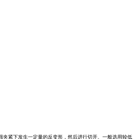
强夹紧下发生一定量的反变形，然后进行切开。一般选用较低