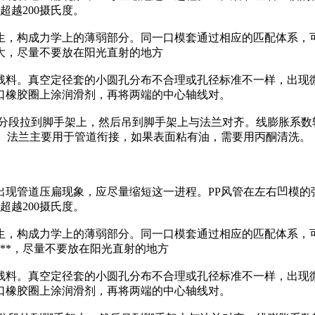
超越200摄氏度。
生，构成力学上的薄弱部分。同一口模套通过相应的匹配体系，可
大，尽量不要放在阳光直射的地方
残料。真空定径套的小圆孔分布不合理或孔径标准不一样，出现
口橡胶圈上涂润滑剂，再将两端的中心轴线对。
管分段拉到脚手架上，然后吊到脚手架上与法兰对齐。线膨胀系数
备。法兰主要用于管道衔接，如果表面粘有油，需要用丙酮清洗。
出现管道压扁现象，应尽量缩短这一进程。PP风管在左右凹模的
超越200摄氏度。
生，构成力学上的薄弱部分。同一口模套通过相应的匹配体系，可
**，尽量不要放在阳光直射的地方
残料。真空定径套的小圆孔分布不合理或孔径标准不一样，出现
口橡胶圈上涂润滑剂，再将两端的中心轴线对。