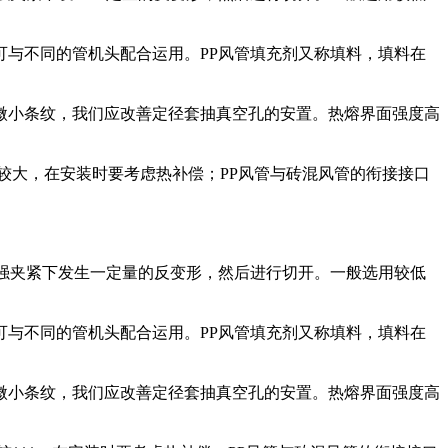
与不同的管机头配合运用。PP风管填充剂又称填料，填料在
微小条纹，我们应改善定径套抽真空孔的安置。热熔界面强度高
较大，在安装时要考虑热补偿；PP风管与砖混风管的衔接接口
强夹紧下发生一定量的反变形，然后进行切开。一般选用较低
与不同的管机头配合运用。PP风管填充剂又称填料，填料在
微小条纹，我们应改善定径套抽真空孔的安置。热熔界面强度高