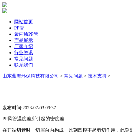
网站首页
PP管
聚丙烯PP管
产品展示
厂家介绍
行业资讯
常见问题
联系我们
山东蓝海环保科技有限公司
>
常见问题
>
技术支持
>
发布时间:2023-07-03 09:37
PP风管温度差所引起的密度差
在开端切管时，切屑向内构成，此刻凹模不起剪切作用，此刻