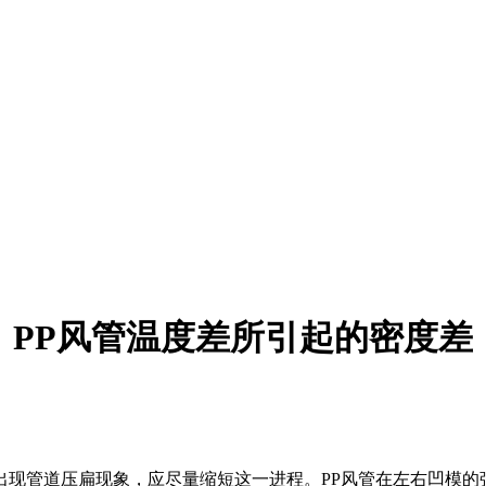
PP风管温度差所引起的密度差
出现管道压扁现象，应尽量缩短这一进程。PP风管在左右凹模的