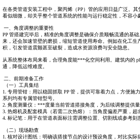
在各类管道安装工程中，聚丙烯（PP）管的应用日益广泛。其
看似细微，却关乎整个管道系统的性能与运行稳定性，不容小
一、角度调整的重要性
PP 管搭建完毕后，精准的角度调整是确保介质顺畅流通的基
来，还会加速管壁的磨损，缩短管道使用寿命。例如在化工生
积，引发管道震颤甚至破裂，造成水资源浪费与安全隐患。
从系统整体布局来看，合理角度能***化空间利用。建筑内的 
通，降低运维难度。
二、前期准备工作
（一）工具集结
1. 专用管钳：用以稳固抓取 PP 管，提供可靠着力点，方便
系列均有专属管钳型号。
2. 角度测量仪：***度量当前管道搭接角度，为后续调整提供
3. 热熔机及配套模具（若需二次热熔）：当角度偏差严重，
4. 标记笔：用于在管道表面标注需调整位置、切割线或参考
（二）现场勘查
1. 核对设计图纸：明确该搭接节点的设计预设角度，对比实际搭建