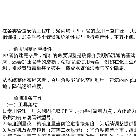
在各类管道安装工程中，聚丙烯（PP）管的应用日益广泛。
似细微，却关乎整个管道系统的性能与运行稳定性，不容小觑
一、角度调整的重要性
PP 管搭建完毕后，精准的角度调整是确保介质顺畅流通的基
来，还会加速管壁的磨损，缩短管道使用寿命。例如在化工生
积，引发管道震颤甚至破裂，造成水资源浪费与安全隐患。
从系统整体布局来看，合理角度能优化空间利用。建筑内的 pl
通，降低运维难度。
二、前期准备工作
（一）工具集结
1. 专用管钳：用以稳固抓取 PP 管，提供可靠着力点，方便
系列均有专属管钳型号。
2. 角度测量仪：精确度量当前管道搭接角度，为后续调整提供
3. 热熔机及配套模具（若需二次热熔）：当角度偏差严重，