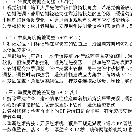
（一）轻度角度偏差调整（±5°内）
1. 视觉初判：施工人员先凭经验目测搭接角度，若感觉偏差
2. 管钳微调：使用管钳轻轻夹住靠近搭接处的直管段，缓慢
中时刻留意角度变化，可通过肉眼观察弯头与直管衔接流畅度，每
3. 复核校验：松开管钳后，立即用角度测量仪检测实际角度
（二）中度角度偏差调整（±5° ±15°）
1. 标记定位：用标记笔在需调整的管道上，沿圆周方向均匀标
以便回装定位。
2. 局部加热（可选）：对于较厚壁 PP 管或环境温度较
软化，但温度严格控制，避免过热变形，一般加热至管材表面温热
3. 管钳配合扳手调整：管钳夹紧主管段，另一把管钳或扳手
调整。调整时动作连贯，避免停顿造成应力集中，每转动 5° 
4. 紧固复查：角度调整到位后，拧紧各连接处螺母、螺栓，
（三）重度角度偏差调整（±15°以上）
1. 拆除重建准备：这种情形往往意味着初始搭接严重失误，
小心拆解搭接部位，妥善放置拆下管件，避免磕碰损伤。
2. 管材修整：检查拆除下的 PP 管端口是否平整、有无
新管备用。
3. 重新热熔搭接：开启热熔机，预热至规定温度（通常 PP 
一般薄壁管加热 3 5 秒，厚壁管 8 12 秒，确保两端