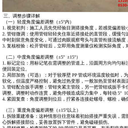
三、调整步骤详解
（一）轻度角度偏差调整（±5°内）
1. 视觉初判：施工人员先凭经验目测搭接角度，若感觉偏差
2. 管钳微调：使用管钳轻轻夹住靠近搭接处的直管段，缓慢
中时刻留意角度变化，可通过肉眼观察弯头与直管衔接流畅度，每
3. 复核校验：松开管钳后，立即用角度测量仪检测实际角度
（二）中度角度偏差调整（±5° ±15°）
1. 标记定位：用标记笔在需调整的管道上，沿圆周方向均匀
便回装定位。
2. 局部加热（可选）：对于较厚壁 PP 管或环境温度较
软化，但温度严格控制，避免过热变形，一般加热至管材表面温热
3. 管钳配合扳手调整：管钳夹紧主管段，另一把管钳或扳手
调整。调整时动作连贯，避免停顿造成应力集中，每转动 5° 
4. 紧固复查：角度调整到位后，拧紧各连接处螺母、螺栓，
（三）重度角度偏差调整（±15°以上）
1. 拆除重建准备：这种情形往往意味着初始搭接严重失误，
心拆解搭接部位，妥善放置拆下管件，避免磕碰损伤。