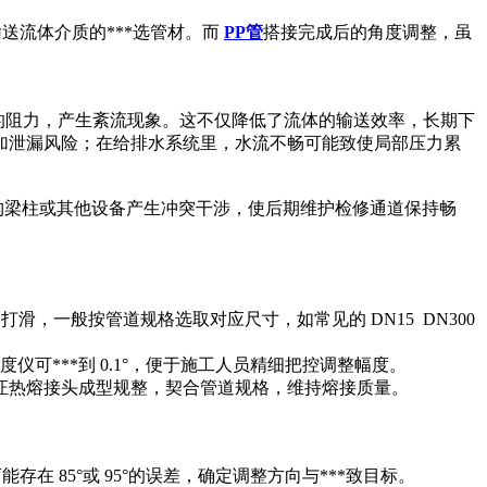
送流体介质的***选管材。而
PP管
搭接完成后的角度调整，虽
要的阻力，产生紊流现象。这不仅降低了流体的输送效率，长期下
加泄漏风险；在给排水系统里，水流不畅可能致使局部压力累
与结构梁柱或其他设备产生冲突干涉，使后期维护检修通道保持畅
滑，一般按管道规格选取对应尺寸，如常见的 DN15 DN300
可***到 0.1°，便于施工人员精细把控调整幅度。
保证热熔接头成型规整，契合管道规格，维持熔接质量。
在 85°或 95°的误差，确定调整方向与***致目标。