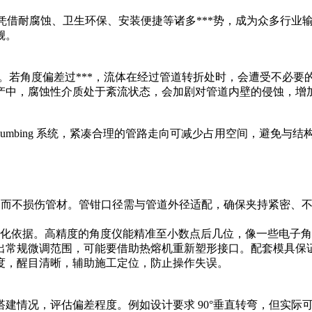
凭借耐腐蚀、卫生环保、安装便捷等诸多***势，成为众多行业输
觑。
础。若角度偏差过***，流体在经过管道转折处时，会遭受不必
产中，腐蚀性介质处于紊流状态，会加剧对管道内壁的侵蚀，增
plumbing 系统，紧凑合理的管路走向可减少占用空间，避免
施力而不损伤管材。管钳口径需与管道外径适配，确保夹持紧密、不打
量化依据。高精度的角度仪能精准至小数点后几位，像一些电子角度仪
超出常规微调范围，可能要借助热熔机重新塑形接口。配套模具
刻度，醒目清晰，辅助施工定位，防止操作失误。
情况，评估偏差程度。例如设计要求 90°垂直转弯，但实际可能存