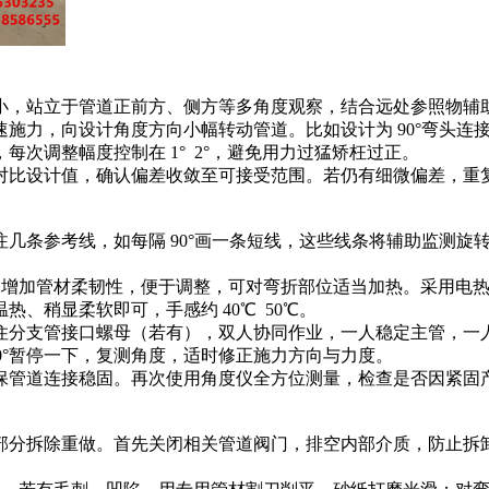
较小，站立于管道正前方、侧方等多角度观察，结合远处参照物辅
匀速施力，向设计角度方向小幅转动管道。比如设计为 90°弯头
次调整幅度控制在 1° 2°，避免用力过猛矫枉过正。
，对比设计值，确认偏差收敛至可接受范围。若仍有细微偏差，重
标注几条参考线，如每隔 90°画一条短线，这些线条将辅助监测
低时，为增加管材柔韧性，便于调整，可对弯折部位适当加热。采用
、稍显柔软即可，手感约 40℃ 50℃。
卡住分支管接口螺母（若有），双人协同作业，一人稳定主管，
10°暂停一下，复测角度，适时修正施力方向与力度。
确保管道连接稳固。再次使用角度仪全方位测量，检查是否因紧固
需部分拆除重做。首先关闭相关管道阀门，排空内部介质，防止