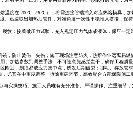
裂痕变形，若有毛刺、凹陷，用专用管材割刀削平、砂纸打磨光滑；
管热熔温度在 200℃ 230℃），将需连接管端插入对应热熔模
熔化均匀适度。迅速取出加热后管件，对准角度一次性平稳推入搭接
裂纹；接着做压力试验，充入规定压力气体或液体，保压一定时长（
护目镜，防止烫伤、夹伤；施工现场注意防火，热熔作业远离易燃
工具使用、加热参数到调整手法，不可随意凭感觉蛮干，确保工程质
其热熔区附近，划痕易成应力集中点，诱发后期破裂；挪动、存放管
行动，尤其在中重度调整、拆除重建环节，高效配合方能保障施工
点与实操技巧。施工人员唯有充分准备、严谨操作、注重细节，方