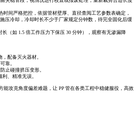
对弯曲失稳管段，视情况进行校直或报废处理，重新裁剪合适长度
具，加热时间严格把控，依据管材壁厚、直径查阅工艺参数表确定，
，保持施压冷却，冷却时长不少于厂家规定分钟数，待完全固化后缓
如 1.5 倍工作压力下保压 30 分钟），观察有无渗漏降
物，配备灭火器材。
量可靠。
材防止碰撞挤压变形。
顺利、精准无误。
能攻克角度偏差难题，让 PP 管在各类工程中稳健服役，高效