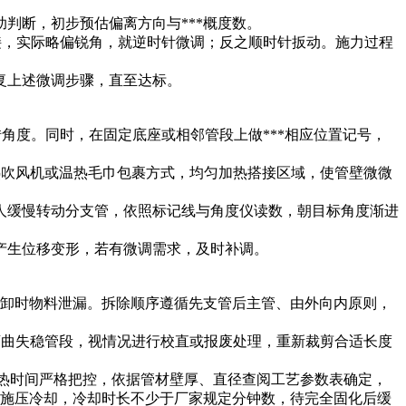
判断，初步预估偏离方向与***概度数。
连接，实际略偏锐角，就逆时针微调；反之顺时针扳动。施力过程
复上述微调步骤，直至达标。
转角度。同时，在固定底座或相邻管段上做***相应位置记号，
电热吹风机或温热毛巾包裹方式，均匀加热搭接区域，使管壁微微
一人缓慢转动分支管，依照标记线与角度仪读数，朝目标角度渐进
产生位移变形，若有微调需求，及时补调。
止拆卸时物料泄漏。拆除顺序遵循先支管后主管、由外向内原则，
对弯曲失稳管段，视情况进行校直或报废处理，重新裁剪合适长度
具，加热时间严格把控，依据管材壁厚、直径查阅工艺参数表确定，
，保持施压冷却，冷却时长不少于厂家规定分钟数，待完全固化后缓