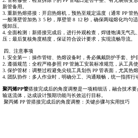
2. 管材修整：检查拆除下的 PP 管端口是否平整、有无
新管备用。
3. 重新热熔搭接：开启热熔机，预热至规定温度（通常 PP 
一般薄壁管加热 3 5 秒，厚壁管 8 12 秒，确保两端
慢卸压。
4. 全面检测：新搭接完成后，进行外观检查，焊缝饱满无气孔、
压；最后复核角度精度，保证符合设计要求，实现流畅导流。
四、注意事项
1. 安全第一：操作管钳、热熔设备时，务必佩戴防护手套、
2. 遵循规范：全程严格参照 PP 管施工安装标准规范，从
3. 保护管材：调整过程避免尖锐工具划伤 PP 管表面，尤
4. 团队协作：多人作业时，明确分工、沟通顺畅，统一指挥
聚丙烯PP管
搭接完成后的角度调整是一项精细活，融合技术要
输送流体，达成设计预期功能与长效运行目标。
聚丙烯 PP 管搭接完成后的角度调整：关键步骤与实用技巧