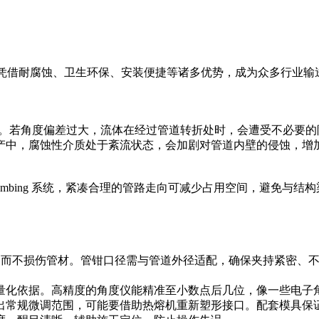
其凭借耐腐蚀、卫生环保、安装便捷等诸多优势，成为众多行业输
。
础。若角度偏差过大，流体在经过管道转折处时，会遭受不必要
产中，腐蚀性介质处于紊流状态，会加剧对管道内壁的侵蚀，增
umbing 系统，紧凑合理的管路走向可减少占用空间，避免与
施力而不损伤管材。管钳口径需与管道外径适配，确保夹持紧密、不打
量化依据。高精度的角度仪能精准至小数点后几位，像一些电子角度
超出常规微调范围，可能要借助热熔机重新塑形接口。配套模具