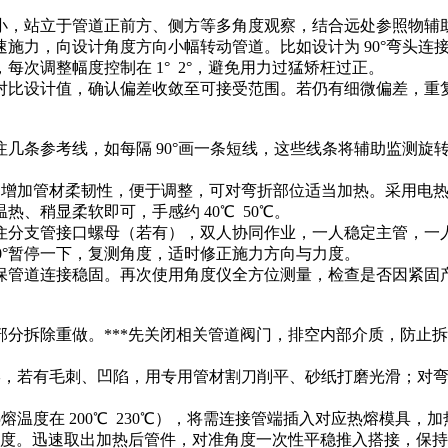
较小，站立于管道正前方、侧方等多角度观察，结合远处参照物辅助
匀速施力，向设计角度方向小幅转动管道。比如设计为 90°弯头
次调整幅度控制在 1° 2°，避免用力过猛矫枉过正。
，对比设计值，确认偏差收敛至可接受范围。若仍有细微偏差，重
注几条参考线，如每隔 90°画一条短线，这些线条将辅助监测旋
低时，为增加管材柔韧性，便于调整，可对弯折部位适当加热。采用
、稍显柔软即可，手感约 40℃ 50℃。
卡住分支管接口螺母（若有），双人协同作业，一人稳定主管，
10°暂停一下，复测角度，适时修正施力方向与力度。
确保管道连接稳固。再次使用角度仪全方位测量，检查是否因紧固
需部分拆除重做。***先关闭相关管道阀门，排空内部介质，防
裂痕变形，若有毛刺、凹陷，用专用管材割刀削平、砂纸打磨光滑；
管热熔温度在 200℃ 230℃），将需连接管端插入对应热熔模
熔化均匀适度。迅速取出加热后管件，对准角度一次性平稳推入搭接