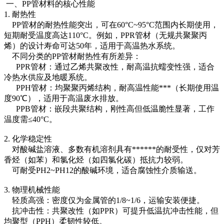
一、PP管材料的核心性能
1. 耐热性
PP管材的耐热性能突出，可在60°C~95°C范围内长期使用，
短期耐受温度高达110°C。例如，PPR管材（无规共聚聚丙
烯）的设计寿命可达50年，适用于高温热水系统。
不同分类的PP管材耐热性有所差异：
PPR管材：通过乙烯共聚改性，耐高温抗蠕变性强，适合
冷热水供应及地暖系统。
PPH管材：均聚聚丙烯结构，耐高温性能***（长期使用温
度90℃），适用于高温废水排放。
PPB管材：嵌段共聚结构，刚性高但低温脆性显著，工作
温度需≤40°C。
2. 化学稳定性
对酸碱盐溶液、多数有机溶剂具有******的耐受性，仅对芳
香烃（如苯）和氯化烃（如四氯化碳）抵抗力较弱。
可耐受PH2~PH12的酸碱环境，适合腐蚀性介质输送。
3. 物理机械性能
轻质高强：密度仅为金属管的1/8~1/6，运输安装便捷。
抗冲击性：共聚改性（如PPR）可提升低温抗冲击性能，但
均聚型（PPH）柔韧性较低。